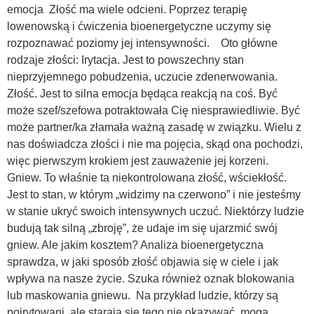
emocja Złość ma wiele odcieni. Poprzez terapię
lowenowską i ćwiczenia bioenergetyczne uczymy się
rozpoznawać poziomy jej intensywności. Oto główne
rodzaje złości: Irytacja. Jest to powszechny stan
nieprzyjemnego pobudzenia, uczucie zdenerwowania.
Złość. Jest to silna emocja będąca reakcją na coś. Być
może szef/szefowa potraktowała Cię niesprawiedliwie. Być
może partner/ka złamała ważną zasadę w związku. Wielu z
nas doświadcza złości i nie ma pojęcia, skąd ona pochodzi,
więc pierwszym krokiem jest zauważenie jej korzeni.
Gniew. To właśnie ta niekontrolowana złość, wściekłość.
Jest to stan, w którym „widzimy na czerwono” i nie jesteśmy
w stanie ukryć swoich intensywnych uczuć. Niektórzy ludzie
budują tak silną „zbroję”, że udaje im się ujarzmić swój
gniew. Ale jakim kosztem? Analiza bioenergetyczna
sprawdza, w jaki sposób złość objawia się w ciele i jak
wpływa na nasze życie. Szuka również oznak blokowania
lub maskowania gniewu. Na przykład ludzie, którzy są
poirytowani, ale starają się tego nie okazywać, mogą