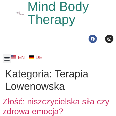
Mind Body
Therapy
EN
DE
Niskopłatna terapia Zurych
Kategoria:
Terapia
Lowenowska
Złość: niszczycielska siła czy
zdrowa emocja?