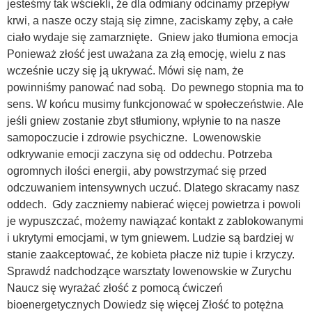
jesteśmy tak wściekli, że dla odmiany odcinamy przepływ
krwi, a nasze oczy stają się zimne, zaciskamy zęby, a całe
ciało wydaje się zamarznięte. Gniew jako tłumiona emocja
Ponieważ złość jest uważana za złą emocję, wielu z nas
wcześnie uczy się ją ukrywać. Mówi się nam, że
powinniśmy panować nad sobą. Do pewnego stopnia ma to
sens. W końcu musimy funkcjonować w społeczeństwie. Ale
jeśli gniew zostanie zbyt stłumiony, wpłynie to na nasze
samopoczucie i zdrowie psychiczne. Lowenowskie
odkrywanie emocji zaczyna się od oddechu. Potrzeba
ogromnych ilości energii, aby powstrzymać się przed
odczuwaniem intensywnych uczuć. Dlatego skracamy nasz
oddech. Gdy zaczniemy nabierać więcej powietrza i powoli
je wypuszczać, możemy nawiązać kontakt z zablokowanymi
i ukrytymi emocjami, w tym gniewem. Ludzie są bardziej w
stanie zaakceptować, że kobieta płacze niż tupie i krzyczy.
Sprawdź nadchodzące warsztaty lowenowskie w Zurychu
Naucz się wyrażać złość z pomocą ćwiczeń
bioenergetycznych Dowiedz się więcej Złość to potężna