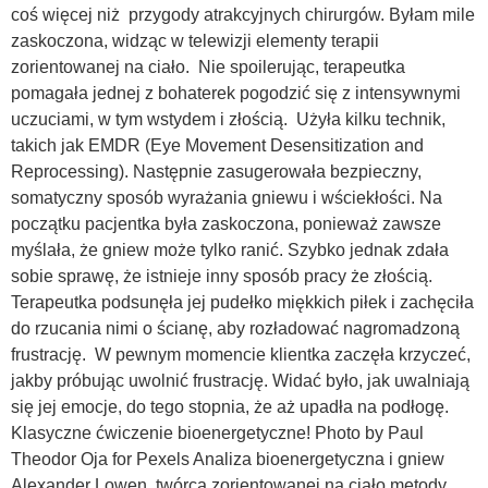
coś więcej niż przygody atrakcyjnych chirurgów. Byłam mile
zaskoczona, widząc w telewizji elementy terapii
zorientowanej na ciało. Nie spoilerując, terapeutka
pomagała jednej z bohaterek pogodzić się z intensywnymi
uczuciami, w tym wstydem i złością. Użyła kilku technik,
takich jak EMDR (Eye Movement Desensitization and
Reprocessing). Następnie zasugerowała bezpieczny,
somatyczny sposób wyrażania gniewu i wściekłości. Na
początku pacjentka była zaskoczona, ponieważ zawsze
myślała, że gniew może tylko ranić. Szybko jednak zdała
sobie sprawę, że istnieje inny sposób pracy że złością.
Terapeutka podsunęła jej pudełko miękkich piłek i zachęciła
do rzucania nimi o ścianę, aby rozładować nagromadzoną
frustrację. W pewnym momencie klientka zaczęła krzyczeć,
jakby próbując uwolnić frustrację. Widać było, jak uwalniają
się jej emocje, do tego stopnia, że aż upadła na podłogę.
Klasyczne ćwiczenie bioenergetyczne! Photo by Paul
Theodor Oja for Pexels Analiza bioenergetyczna i gniew
Alexander Lowen, twórca zorientowanej na ciało metody