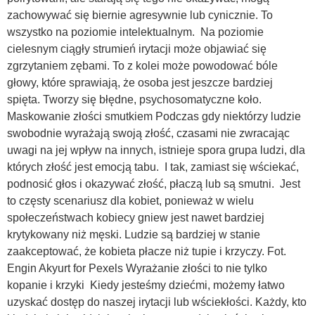
zachowywać się biernie agresywnie lub cynicznie. To
wszystko na poziomie intelektualnym. Na poziomie
cielesnym ciągły strumień irytacji może objawiać się
zgrzytaniem zębami. To z kolei może powodować bóle
głowy, które sprawiają, że osoba jest jeszcze bardziej
spięta. Tworzy się błędne, psychosomatyczne koło.
Maskowanie złości smutkiem Podczas gdy niektórzy ludzie
swobodnie wyrażają swoją złość, czasami nie zwracając
uwagi na jej wpływ na innych, istnieje spora grupa ludzi, dla
których złość jest emocją tabu. I tak, zamiast się wściekać,
podnosić głos i okazywać złość, płaczą lub są smutni. Jest
to częsty scenariusz dla kobiet, ponieważ w wielu
społeczeństwach kobiecy gniew jest nawet bardziej
krytykowany niż męski. Ludzie są bardziej w stanie
zaakceptować, że kobieta płacze niż tupie i krzyczy. Fot.
Engin Akyurt for Pexels Wyrażanie złości to nie tylko
kopanie i krzyki Kiedy jesteśmy dziećmi, możemy łatwo
uzyskać dostęp do naszej irytacji lub wściekłości. Każdy, kto