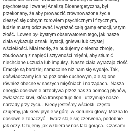
psychoterapii zwanej Analizą Bioenergetyczną, był
przekonany, że aby prowadzić zrównoważone życie i
cieszyć się dobrym zdrowiem psychicznym i fizycznym,
ludzie muszą odczuwać i wyrażać całą gamę emocji, w tym
złość. Lowen był bystrym obserwatorem tego, jak nasze
ciała wykazują oznaki irytacji, gniewu lub czystej
wściekłości. Miał teorię, że budujemy cielesną zbroję,
zbudowaną z napięć i sztywności mięśni, aby stłumić
niechciane uczucia lub impulsy. Nasze ciała wyrażają złość
Emocje są bardziej namacalne niż nam się wydaje. Tak,
doświadczamy ich na poziomie duchowym, ale są one
również obecne w naszych mięśniach i narządach. Nasza
energia dosłownie przepływa przez nas za pomocą płynów,
zwłaszcza krwi, która transportuje tlen i utrzymuje nasze
narządy przy życiu. Kiedy jesteśmy wściekli, często
czujemy, jak krew płynie w górę, w kierunku głowy. Można to
dosłownie zobaczyć – twarz staje się czerwona, podobnie
jak oczy. Czujemy jak wzbiera w nas fala gorąca. Czasami