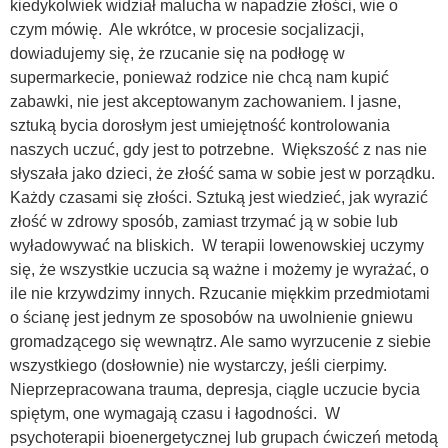
kiedykolwiek widział malucha w napadzie złości, wie o
czym mówię. Ale wkrótce, w procesie socjalizacji,
dowiadujemy się, że rzucanie się na podłogę w
supermarkecie, ponieważ rodzice nie chcą nam kupić
zabawki, nie jest akceptowanym zachowaniem. I jasne,
sztuką bycia dorosłym jest umiejętność kontrolowania
naszych uczuć, gdy jest to potrzebne. Większość z nas nie
słyszała jako dzieci, że złość sama w sobie jest w porządku.
Każdy czasami się złości. Sztuką jest wiedzieć, jak wyrazić
złość w zdrowy sposób, zamiast trzymać ją w sobie lub
wyładowywać na bliskich. W terapii lowenowskiej uczymy
się, że wszystkie uczucia są ważne i możemy je wyrażać, o
ile nie krzywdzimy innych. Rzucanie miękkim przedmiotami
o ścianę jest jednym ze sposobów na uwolnienie gniewu
gromadzącego się wewnątrz. Ale samo wyrzucenie z siebie
wszystkiego (dosłownie) nie wystarczy, jeśli cierpimy.
Nieprzepracowana trauma, depresja, ciągle uczucie bycia
spiętym, one wymagają czasu i łagodności. W
psychoterapii bioenergetycznej lub grupach ćwiczeń metodą