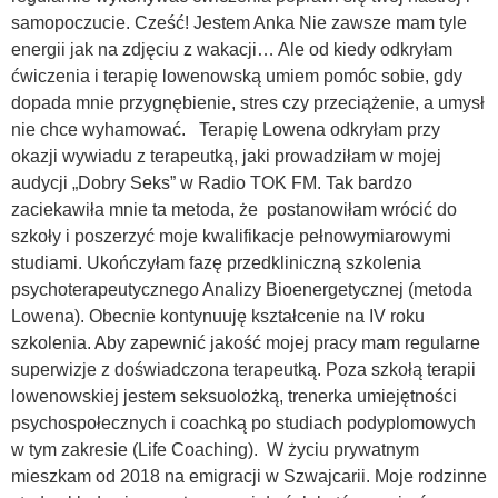
samopoczucie. Cześć! Jestem Anka Nie zawsze mam tyle
energii jak na zdjęciu z wakacji… Ale od kiedy odkryłam
ćwiczenia i terapię lowenowską umiem pomóc sobie, gdy
dopada mnie przygnębienie, stres czy przeciążenie, a umysł
nie chce wyhamować. Terapię Lowena odkryłam przy
okazji wywiadu z terapeutką, jaki prowadziłam w mojej
audycji „Dobry Seks” w Radio TOK FM. Tak bardzo
zaciekawiła mnie ta metoda, że postanowiłam wrócić do
szkoły i poszerzyć moje kwalifikacje pełnowymiarowymi
studiami. Ukończyłam fazę przedkliniczną szkolenia
psychoterapeutycznego Analizy Bioenergetycznej (metoda
Lowena). Obecnie kontynuuję kształcenie na IV roku
szkolenia. Aby zapewnić jakość mojej pracy mam regularne
superwizje z doświadczona terapeutką. Poza szkołą terapii
lowenowskiej jestem seksuolożką, trenerka umiejętności
psychospołecznych i coachką po studiach podyplomowych
w tym zakresie (Life Coaching). W życiu prywatnym
mieszkam od 2018 na emigracji w Szwajcarii. Moje rodzinne