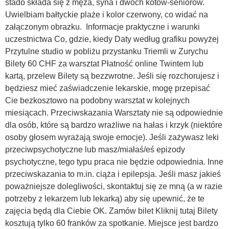
stado składa się z męża, syna i dwóch kotów-seniorów.
Uwielbiam bałtyckie plaże i kolor czerwony, co widać na
załączonym obrazku. Informacje praktyczne i warunki
uczestnictwa Co, gdzie, kiedy Daty według grafiku powyżej
Przytulne studio w pobliżu przystanku Triemli w Zurychu
Bilety 60 CHF za warsztat Płatność online Twintem lub
kartą, przelew Bilety są bezzwrotne. Jeśli się rozchorujesz i
będziesz mieć zaświadczenie lekarskie, mogę przepisać
Cie bezkosztowo na podobny warsztat w kolejnych
miesiącach. Przeciwskazania Warsztaty nie są odpowiednie
dla osób, które są bardzo wrażliwe na hałas i krzyk (niektóre
osoby głosem wyrażają swoje emocje). Jeśli zażywasz leki
przeciwpsychotyczne lub masz/miałaś/eś epizody
psychotyczne, tego typu praca nie będzie odpowiednia. Inne
przeciwskazania to m.in. ciąża i epilepsja. Jeśli masz jakieś
poważniejsze dolegliwości, skontaktuj się ze mną (a w razie
potrzeby z lekarzem lub lekarką) aby się upewnić, że te
zajęcia będą dla Ciebie OK. Zamów bilet Kliknij tutaj Bilety
kosztują tylko 60 franków za spotkanie. Miejsce jest bardzo