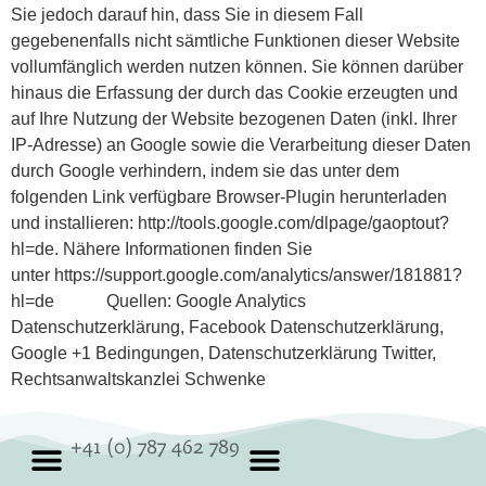
Sie jedoch darauf hin, dass Sie in diesem Fall
gegebenenfalls nicht sämtliche Funktionen dieser Website
vollumfänglich werden nutzen können. Sie können darüber
hinaus die Erfassung der durch das Cookie erzeugten und
auf Ihre Nutzung der Website bezogenen Daten (inkl. Ihrer
IP-Adresse) an Google sowie die Verarbeitung dieser Daten
durch Google verhindern, indem sie das unter dem
folgenden Link verfügbare Browser-Plugin herunterladen
und installieren: http://tools.google.com/dlpage/gaoptout?
hl=de. Nähere Informationen finden Sie
unter https://support.google.com/analytics/answer/181881?
hl=de Quellen: Google Analytics
Datenschutzerklärung, Facebook Datenschutzerklärung,
Google +1 Bedingungen, Datenschutzerklärung Twitter,
Rechtsanwaltskanzlei Schwenke
+41 (0) 787 462 789
Günstige Therapie in Zürich
Bioenergetische Übungen Zürich
Cookie policy