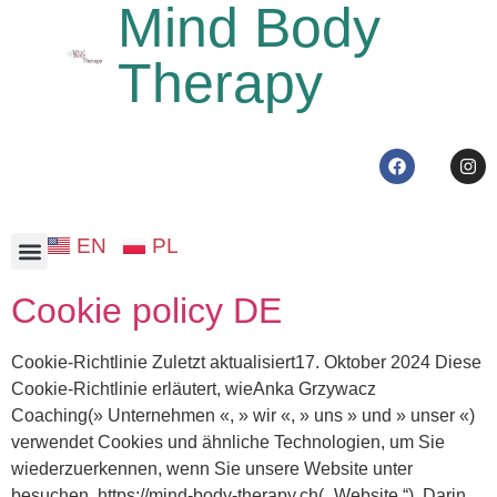
Mind Body
Therapy
EN
PL
Günstige Therapie in Zürich
Bioenergetische Übungen Zürich
Cookie policy DE
Cookie-Richtlinie Zuletzt aktualisiert17. Oktober 2024 Diese
Cookie-Richtlinie erläutert, wieAnka Grzywacz
Coaching(» Unternehmen «, » wir «, » uns » und » unser «)
verwendet Cookies und ähnliche Technologien, um Sie
wiederzuerkennen, wenn Sie unsere Website unter
besuchen. https://mind-body-therapy.ch(„ Website “). Darin